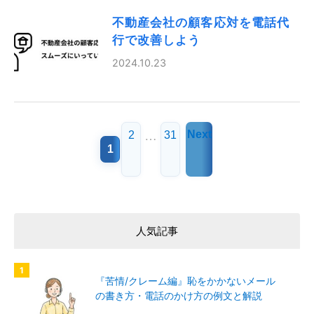
不動産会社の顧客応対を電話代
行で改善しよう
2024.10.23
…
Next
2
31
1
投
稿
の
ペ
ー
ジ
人気記事
送
り
『苦情/クレーム編』恥をかかないメール
の書き方・電話のかけ方の例文と解説