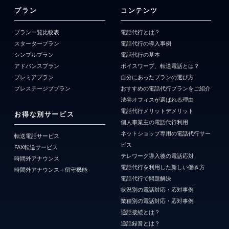
プラン
コンテンツ
プラン一覧比較表
電話代行とは？
スタータープラン
電話代行の導入事例
シンプルプラン
電話代行の基本
アドバンスプラン
ボイスワープ、転送電話とは？
プレミアプラン
自分にあったプランの選び方
プレステージブプラン
おすすめの電話代行プランをご紹介
渋谷オフィスが選ばれる理由
電話代行メリットデメリット
お得な別サービス
個人事業主の電話代行利用
ネットショップ専用の電話代行サー
転送電話サービス
ビス
FAX転送サービス
テレワーク導入後の電話応対
時間外アナウンス
電話代行を利用した新しい働き方
時間外アナウンス＋留守機能
電話代行で問題解決
状況別の電話対応・応対事例
業種別の電話対応・応対事例
通話接続とは？
通話録音とは？