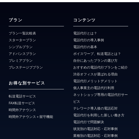
プラン
コンテンツ
プラン一覧比較表
電話代行とは？
スタータープラン
電話代行の導入事例
シンプルプラン
電話代行の基本
アドバンスプラン
ボイスワープ、転送電話とは？
プレミアプラン
自分にあったプランの選び方
プレステージブプラン
おすすめの電話代行プランをご紹介
渋谷オフィスが選ばれる理由
電話代行メリットデメリット
お得な別サービス
個人事業主の電話代行利用
ネットショップ専用の電話代行サー
転送電話サービス
ビス
FAX転送サービス
テレワーク導入後の電話応対
時間外アナウンス
電話代行を利用した新しい働き方
時間外アナウンス＋留守機能
電話代行で問題解決
状況別の電話対応・応対事例
業種別の電話対応・応対事例